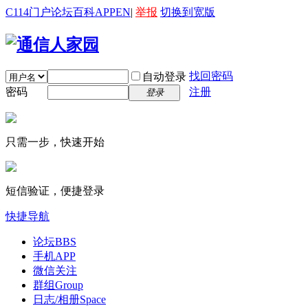
C114门户
论坛
百科
APP
EN
|
举报
切换到宽版
找回密码
自动登录
密码
注册
登录
只需一步，快速开始
短信验证，便捷登录
快捷导航
论坛
BBS
手机APP
微信关注
群组
Group
日志/相册
Space