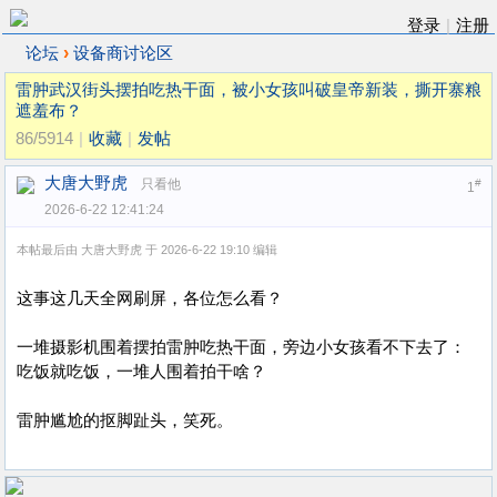
登录
|
注册
›
论坛
设备商讨论区
雷肿武汉街头摆拍吃热干面，被小女孩叫破皇帝新装，撕开寨粮
遮羞布？
86/5914
|
收藏
|
发帖
大唐大野虎
只看他
#
1
2026-6-22 12:41:24
本帖最后由 大唐大野虎 于 2026-6-22 19:10 编辑
这事这几天全网刷屏，各位怎么看？
一堆摄影机围着摆拍雷肿吃热干面，旁边小女孩看不下去了：
吃饭就吃饭，一堆人围着拍干啥？
雷肿尴尬的抠脚趾头，笑死。