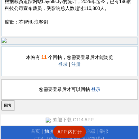
根据裁员追踪网站Layoffs.fyi的统计，2026年迄今，已有196家
科技公司宣布裁员，受影响总人数超过119,800人。
编辑：芯智讯-浪客剑
11
本帖有
个回帖，您需要登录后才能浏览
登录
|
注册
您需要登录后才可以回帖
登录
欢迎下载 C114 APP
首页
|
触屏版
|
电脑版
|
客户端
|
举报
APP 内打开
C114
| TXRJY.com
沪ICP备12002291号-1