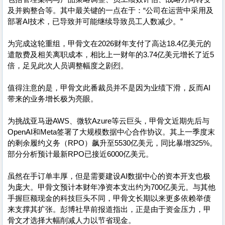
及并购整合等。其中最关键的一点在于：“公司在运营中采用及
部署AI技术，已导致并可能继续导致员工人数减少。”
为完成这轮重组，甲骨文在2026财年支付了高达18.4亿美元的
遣散费及相关离职成本，相比上一财年的3.74亿美元增长了近5
倍，足见此次人员调整幅度之剧烈。
值得注意的是，甲骨文此番裁员并不是因为业绩下滑，反而AI
带来的业务增长极为亮眼。
为挑战亚马逊AWS、微软Azure等云巨头，甲骨文近期先后与
OpenAI和Meta签署了大规模数据中心合作协议。其上一季度末
的剩余履约义务（RPO）飙升至5530亿美元，同比暴增325%。
部分分析预计最新RPO已接近6000亿美元。
虽然在手订单丰厚，但是需要建设AI数据中心的资本开支也极
为庞大。甲骨文预计本财年净资本支出约为700亿美元。与其他
手握巨额现金的科技巨头不同，甲骨文长期以来更多依赖举债
来支撑其扩张。彭博社早前报道指出，正是由于资金压力，甲
骨文才选择大幅削减人力以节省现金。