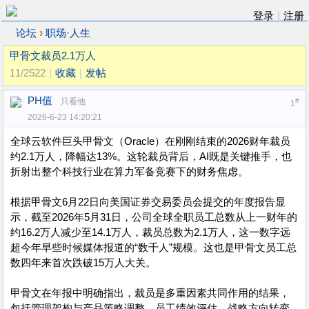
登录
|
注册
›
论坛
职场·人生
甲骨文裁员2.1万人
11/2522
|
收藏
|
发帖
PH值
只看他
#
1
2026-6-23 14:20:21
全球云软件巨头甲骨文（Oracle）在刚刚结束的2026财年裁员
约2.1万人，降幅达13%。这轮裁员背后，AI既是关键推手，也
折射出整个科技行业在算力军备竞赛下的财务焦虑。
根据甲骨文6月22日向美国证券交易委员会提交的年度报告显
示，截至2026年5月31日，公司全球全职员工总数从上一财年的
约16.2万人减少至14.1万人，裁员总数为2.1万人，这一数字远
超今年早些时候媒体报道的“数千人”规模。这也是甲骨文员工总
数四年来首次跌破15万人大关。
甲骨文在年报中明确指出，裁员是多重因素共同作用的结果，
包括管理架构与产品策略调整、员工绩效评估、战略方向转变