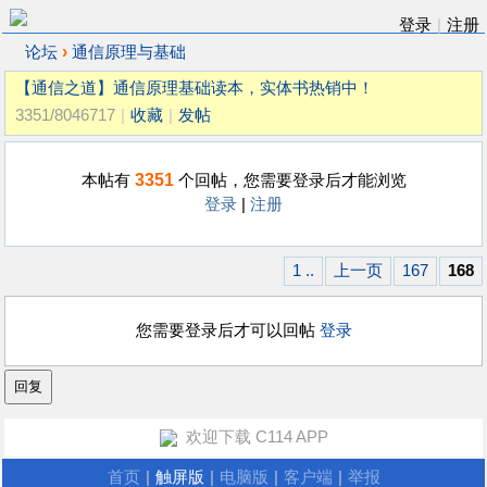
登录
|
注册
›
论坛
通信原理与基础
【通信之道】通信原理基础读本，实体书热销中！
3351/8046717
|
收藏
|
发帖
3351
本帖有
个回帖，您需要登录后才能浏览
登录
|
注册
1 ..
上一页
167
168
您需要登录后才可以回帖
登录
欢迎下载 C114 APP
首页
|
触屏版
|
电脑版
|
客户端
|
举报