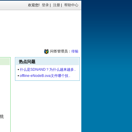
欢迎您!
登录
|
注册
|
帮助中心
问答管理员：
传输
热点问题
•
什么是SDNAND？为什么越来越多..
•
offline-eNodeB.ova文件哪个技..
传统