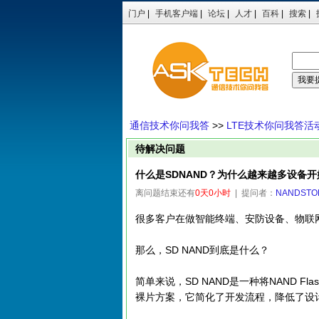
门户
|
手机客户端
|
论坛
|
人才
|
百科
|
搜索
|
通信技术你问我答
>>
LTE技术你问我答活
待解决问题
什么是SDNAND？为什么越来越多设备
离问题结束还有
0天0小时
| 提问者：
NANDSTO
很多客户在做智能终端、安防设备、物联网
那么，SD NAND到底是什么？
简单来说，SD NAND是一种将NAND 
裸片方案，它简化了开发流程，降低了设