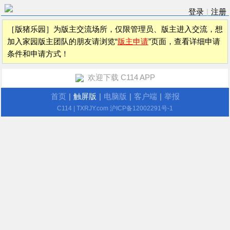
登录
|
注册
［版猪乐园］为版主交流场所，仅限管理员、版主进入交流，想
加入家园版主团队的朋友请浏览“
版主申请
”页面，查看详细申请
条件和申请方式！
欢迎下载 C114 APP
首页
|
触屏版
|
电脑版
|
客户端
|
举报
C114
| TXRJY.com
沪ICP备12002291号-1