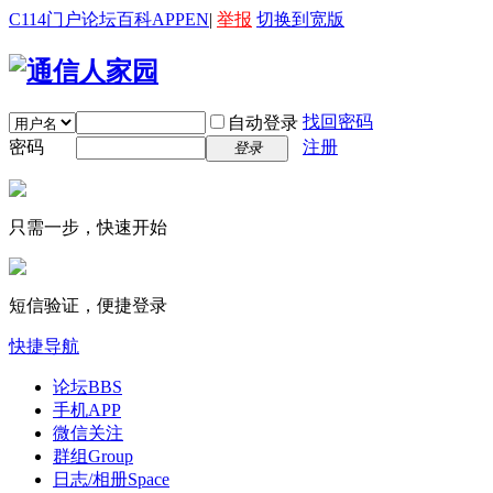
C114门户
论坛
百科
APP
EN
|
举报
切换到宽版
找回密码
自动登录
密码
注册
登录
只需一步，快速开始
短信验证，便捷登录
快捷导航
论坛
BBS
手机APP
微信关注
群组
Group
日志/相册
Space