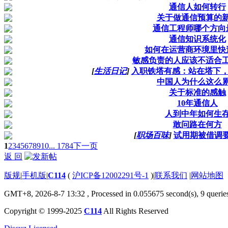
通信人如何转行
关于做通信预算的
通信工程师哪个方向
通信知识系统化
如何在运营商环境里快
敏感负责的人应该不适合
[
生活日记
]
入职铁塔有感：站在塔下，
中国人为什么这么
关于标准的感触
10年通信人
人到中年如何生
敢问路在何方
[
职场百味
]
试用期被借调
1
2
3
4
5
6
7
8
9
10
... 1784
下一页
返 回
版规
|
手机版
|
C114
(
沪ICP备12002291号-1
)
|
联系我们
|
网站地图
GMT+8, 2026-8-7 13:32
, Processed in 0.055675 second(s), 9 querie
Copyright © 1999-2025
C114
All Rights Reserved