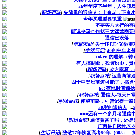
26年年度下半年，人生职
[
职场百味
]
夹缝里的通信人：上有老，下有
今年买理财要慎重
不要买六大行的存
听说央国企包括三大运营商要
通信已没落
[
信息求助
]
关于IEEE450标
[
生活日记
]
40的中年老
token 的理解（转
有人搞副业，投资bt币，贵
[
职场百味
]
改方案啊，
[
职场百味
]
运营商前
四十中登没前进可能了，搞点
6G 落地时间预估
[
职场百味
]
通信人-每天日常
[
职场百味
]
仰望前路，可曾记得一路
50岁的通信人
...
===还有一个多月考通信中
[
职场百味
]
通信黄昏了吗，还是只
广西是丘陵地区
[
生活日记
]
致敬77年恢复高考50年（008）