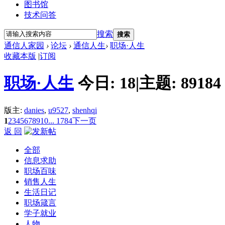
图书馆
技术问答
搜索
搜索
通信人家园
›
论坛
›
通信人生
›
职场·人生
收藏本版
|
订阅
职场·人生
今日:
18
|
主题:
89184
版主:
danies
,
u9527
,
shenhqi
1
2
3
4
5
6
7
8
9
10
... 1784
下一页
返 回
全部
信息求助
职场百味
销售人生
生活日记
职场箴言
学子就业
人物