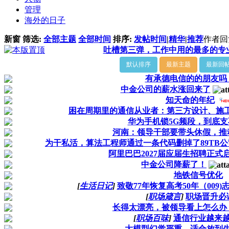
管理
海外的日子
新窗
筛选:
全部主题
全部时间
排序:
发帖时间
|
精华
|
推荐
作者
回
吐槽第三弹，工作中用的最多的专
默认排序
最新主题
最新回
有承德电信的的朋友吗
中金公司的薪水涨回来了
知天命的年纪
困在周期里的通信从业者：第三方设计、施工人
华为手机锁5G频段，到底
河南：领导干部要带头休假，推
为干私活，算法工程师通过一条代码删掉了89TB公
阿里巴巴2027届应届生招聘正式
中金公司降薪了！
地铁信号优化
[
生活日记
]
致敬77年恢复高考50年（009
[
职场箴言
]
职场晋升必
长得太漂亮，被领导看上怎么办
[
职场百味
]
通信行业越来
大模型幻觉严重，适合放到