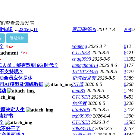
复/查看
最后发表
业知识
...
2
3
4
5
6
..
11
家园副管06
2014-4-8
208
5
帖
近期最热
？
youfeng
2026-8-7
0
12
CTUSER
2026-8-6
6
421
cnqq9999
2026-8-6
11
35
员，能否熬到 6G 时代？
liangchao814
2026-8-6
3
177
支不支持呢？
15110134453
2026-8-5
3
479
动全员应休尽休
史诗级龙套
2026-8-5
9
389
司AI模型及训练数据
PH值
2026-8-5
0
268
启动
amu85
2026-8-5
1
244
CTUSER
2026-8-5
8
453
信任者
2026-8-5
3
226
)志愿决定人生
hbzds505
2026-8-5
7
218
读好书
zxj999999
2026-8-4
1
390
？
CTUSER
2026-8-4
12
58
越不好干了
308835107
2026-8-3
2
557
生产里面吗？
家园小奴工
2026-8-3
4
548