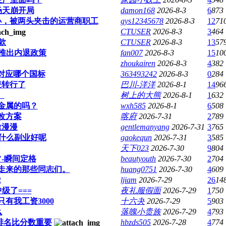
场天崩开局
damon168
2026-8-3
6
873
小，被两头夹击的运营商职工
gys12345678
2026-8-3
12
71
CTUSER
2026-8-3
3
464
款
CTUSER
2026-8-3
13
57
推出内退政策
fan007
2026-8-3
15
10
zhoukairen
2026-8-3
4
382
准对应哪个国标
363493242
2026-8-3
0
284
登转行了
巴川-洋洋
2026-8-1
14
96
）
树上的大熊
2026-8-1
1
632
金属的吗？
wxh585
2026-8-1
6
508
改方案
喀府
2026-7-31
2
789
途漫漫
gentlemanyang
2026-7-31
3
765
什么副业好呢
gaokequn
2026-7-31
3
585
天下023
2026-7-30
9
804
-瞬间定格
beautyouth
2026-7-30
2
704
走来的那些同志们。
huang0751
2026-7-30
4
609
2
ljiam
2026-7-29
26
14
级了===
夜礼服假面
2026-7-29
1
750
有我工资3000
十六夬
2026-7-29
5
903
么
落魄小贵族
2026-7-29
4
793
：排名比分数重要
hbzds505
2026-7-28
4
774