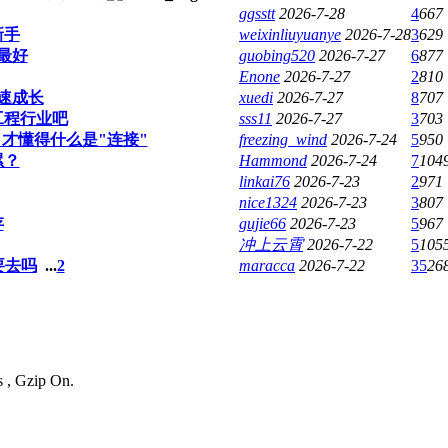
ggsstt
2026-7-28
4
667
新手
weixinliuyuanye
2026-7-28
3
629
最好
guobing520
2026-7-27
6
877
Enone
2026-7-27
2
810
速成长
xuedi
2026-7-27
8
707
工程行业吧
sss11
2026-7-27
3
703
才懂得什么是"连接"
freezing_wind
2026-7-24
5
950
累？
Hammond
2026-7-24
7
104
linkai76
2026-7-23
2
971
nice1324
2026-7-23
3
807
存
gujie66
2026-7-23
5
967
冲上云霄
2026-7-22
5
105
要去吗
...
2
maracca
2026-7-22
35
26
s , Gzip On.