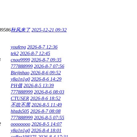
89586
秋风来了
2025-12-21 09:32
youfeng
2026-8-7 12:36
tek2
2026-8-7 12:45
3
cnqq9999
2026-8-7 09:35
777888999
2026-8-7 07:56
Biejinhao
2026-8-6 09:52
y8a1n1g0
2026-8-6 14:29
PH值
2026-8-5 13:39
777888999
2026-8-6 08:03
CTUSER
2026-8-6 18:52
不吹不黑
2026-8-5 11:49
hbzds505
2026-8-7 08:08
777888999
2026-8-5 07:55
2
oooooooo
2026-8-5 14:07
y8a1n1g0
2026-8-4 18:01
coffee198375
2026-8-4 17:31