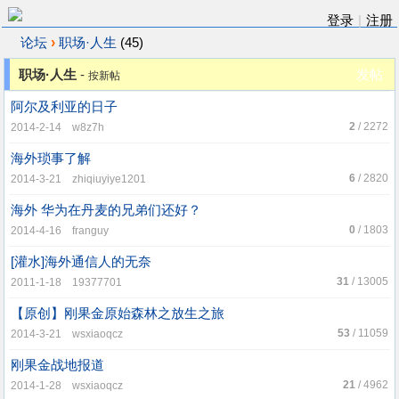
登录
|
注册
›
论坛
职场·人生
(45)
职场·人生
-
发帖
按新帖
阿尔及利亚的日子
2
/ 2272
2014-2-14 w8z7h
海外琐事了解
6
/ 2820
2014-3-21 zhiqiuyiye1201
海外 华为在丹麦的兄弟们还好？
0
/ 1803
2014-4-16 franguy
[灌水]海外通信人的无奈
31
/ 13005
2011-1-18 19377701
【原创】刚果金原始森林之放生之旅
53
/ 11059
2014-3-21 wsxiaoqcz
刚果金战地报道
21
/ 4962
2014-1-28 wsxiaoqcz