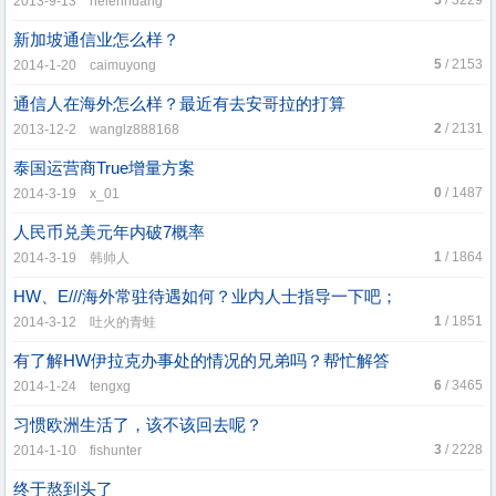
5
/ 3229
2013-9-13 helenhuang
新加坡通信业怎么样？
5
/ 2153
2014-1-20 caimuyong
通信人在海外怎么样？最近有去安哥拉的打算
2
/ 2131
2013-12-2 wanglz888168
泰国运营商True增量方案
0
/ 1487
2014-3-19 x_01
人民币兑美元年内破7概率
1
/ 1864
2014-3-19 韩帅人
HW、E///海外常驻待遇如何？业内人士指导一下吧；
1
/ 1851
2014-3-12 吐火的青蛙
有了解HW伊拉克办事处的情况的兄弟吗？帮忙解答
6
/ 3465
2014-1-24 tengxg
习惯欧洲生活了，该不该回去呢？
3
/ 2228
2014-1-10 fishunter
终于熬到头了