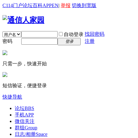
C114门户
论坛
百科
APP
EN
|
举报
切换到宽版
找回密码
自动登录
密码
注册
登录
只需一步，快速开始
短信验证，便捷登录
快捷导航
论坛
BBS
手机APP
微信关注
群组
Group
日志/相册
Space