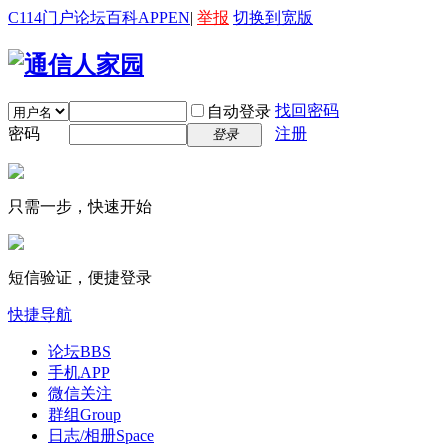
C114门户
论坛
百科
APP
EN
|
举报
切换到宽版
找回密码
自动登录
密码
注册
登录
只需一步，快速开始
短信验证，便捷登录
快捷导航
论坛
BBS
手机APP
微信关注
群组
Group
日志/相册
Space