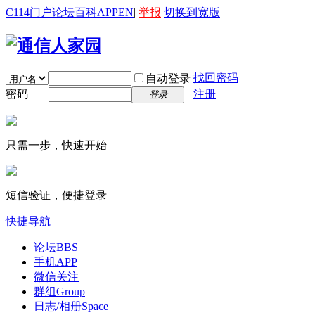
C114门户
论坛
百科
APP
EN
|
举报
切换到宽版
找回密码
自动登录
密码
注册
登录
只需一步，快速开始
短信验证，便捷登录
快捷导航
论坛
BBS
手机APP
微信关注
群组
Group
日志/相册
Space