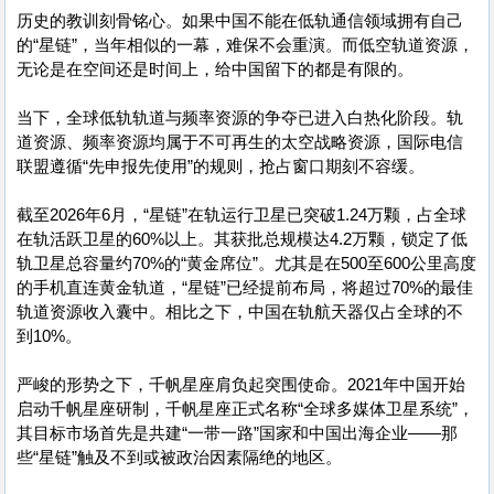
历史的教训刻骨铭心。如果中国不能在低轨通信领域拥有自己
的“星链”，当年相似的一幕，难保不会重演。而低空轨道资源，
无论是在空间还是时间上，给中国留下的都是有限的。
当下，全球低轨轨道与频率资源的争夺已进入白热化阶段。轨
道资源、频率资源均属于不可再生的太空战略资源，国际电信
联盟遵循“先申报先使用”的规则，抢占窗口期刻不容缓。
截至2026年6月，“星链”在轨运行卫星已突破1.24万颗，占全球
在轨活跃卫星的60%以上。其获批总规模达4.2万颗，锁定了低
轨卫星总容量约70%的“黄金席位”。尤其是在500至600公里高度
的手机直连黄金轨道，“星链”已经提前布局，将超过70%的最佳
轨道资源收入囊中。相比之下，中国在轨航天器仅占全球的不
到10%。
严峻的形势之下，千帆星座肩负起突围使命。2021年中国开始
启动千帆星座研制，千帆星座正式名称“全球多媒体卫星系统”，
其目标市场首先是共建“一带一路”国家和中国出海企业——那
些“星链”触及不到或被政治因素隔绝的地区。