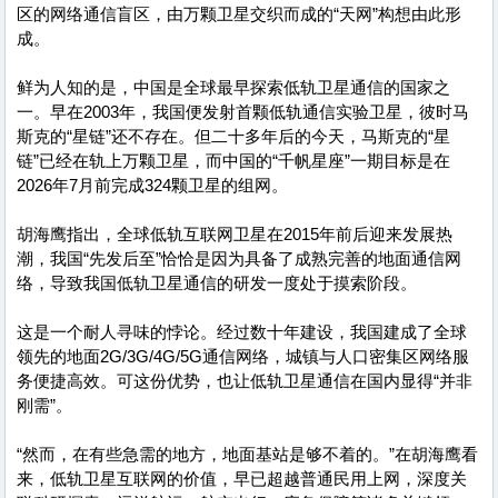
区的网络通信盲区，由万颗卫星交织而成的“天网”构想由此形
成。
鲜为人知的是，中国是全球最早探索低轨卫星通信的国家之
一。早在2003年，我国便发射首颗低轨通信实验卫星，彼时马
斯克的“星链”还不存在。但二十多年后的今天，马斯克的“星
链”已经在轨上万颗卫星，而中国的“千帆星座”一期目标是在
2026年7月前完成324颗卫星的组网。
胡海鹰指出，全球低轨互联网卫星在2015年前后迎来发展热
潮，我国“先发后至”恰恰是因为具备了成熟完善的地面通信网
络，导致我国低轨卫星通信的研发一度处于摸索阶段。
这是一个耐人寻味的悖论。经过数十年建设，我国建成了全球
领先的地面2G/3G/4G/5G通信网络，城镇与人口密集区网络服
务便捷高效。可这份优势，也让低轨卫星通信在国内显得“并非
刚需”。
“然而，在有些急需的地方，地面基站是够不着的。”在胡海鹰看
来，低轨卫星互联网的价值，早已超越普通民用上网，深度关