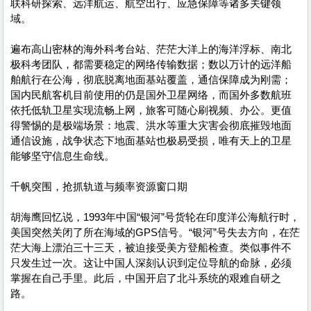
联科研探索、远洋航运、航空出行、应急保障等诸多关键领
域。
遍布高山密林的海外科考台站、茫茫大洋上的海洋浮标、南北
极科考团队，都需要稳定的网络传输数据；数以万计的远洋船
舶航行在公海，彻底脱离地面基站覆盖，通信保障成为刚需；
国内民航客机目前使用的仍是国外卫星网络，而国外多数航班
依托低轨卫星实现流畅上网，旅客可随心刷视频、办公。更值
得警惕的是极端场景：地震、洪水等重大灾害会彻底摧毁地面
通信设施，战争状态下地面基站也极易受损，唯有天上的卫星
能够坚守信息生命线。
千帆突围，抢抓轨道与频率资源窗口期
胡海鹰回忆说，1993年中国“银河”号货轮在印度洋公海航行时，
美国突然关闭了所在海域的GPS信号。“银河”号失去方向，在茫
茫大海上漂泊三十三天，被迫接受美方登船检查。类似事件不
只发生过一次。这让中国人深刻认识到定位导航的命脉，必须
掌握在自己手里。此后，中国开启了北斗系统的艰难自研之
路。