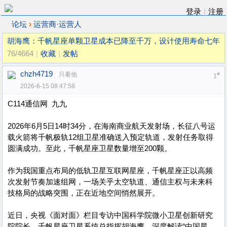
登录
|
注册
›
论坛
运营商·运营人
胡海鹰：千帆星座单颗卫星成本已降至千万，设计使用寿命七年
76/4664
|
收藏
|
发帖
chzh4719
只看他
#
1
2026-6-15 08:47:58
C114通信网 九九
2026年6月5日14时34分，在海南商业航天发射场，长征八号运
载火箭将千帆极轨12组卫星准确送入预定轨道，发射任务取得
圆满成功。至此，千帆星座卫星数量增至200颗。
作为我国重点布局的低轨卫星互联网星座，千帆星座正以高频
次发射节奏加速组网，一场关乎太空轨道、通信主权与未来科
技格局的战略突围，正在近地空间悄然展开。
近日，央视《面对面》栏目专访中国科学院微小卫星创新研究
院院长、千帆星座卫星系统总指挥胡海鹰，深度解读“中国星