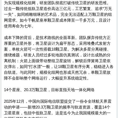
为实现规模化组网，研发团队彻底打破传统卫星的研发思维。
过去一颗传统低轨卫星造价高达三亿元，工艺繁复、追求“万无
一失”，如同精雕细琢的艺术品，完全无法适配上万颗卫星的组
网需求。如今千帆星座单颗卫星成本降至一千多万元，且设计
使用寿命为七年。
成本下降的背后，是技术路线的全面革新。团队摒弃传统方正
厚重的卫星外形，将卫星设计为扁平形态，采用堆叠式发射方
案，单枚火箭可一次性搭载18颗卫星。为解决多星分离碰撞、
缠绕难题，研发人员经过多轮地面仿真测试，设计出成熟的分
离机制：火箭上面级带动整组卫星旋转，解锁后弹簧将卫星依
次弹出，如同“打水漂”一般，让18颗卫星有序分离，稳稳进入各
自轨道。与此同时，规模化组网也形成天然冗余，单颗卫星故
障不会影响整个网络运行，大幅提升系统稳定性。
14个星座、20.3万颗卫星，目标直指天地一体化网络
2025年12月，中国向国际电信联盟提交了一份令全球航天界震
动的申请——新增20.3万颗卫星的频率与轨道资源，覆盖14个
卫星星座，包括中低轨卫星。这是迄今为止我国规模最大的一