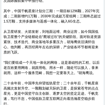
次国际频轨集中申报行动。
其中，中国千帆星座计划分三期：一期目标1296颗，2027年完
成；二期新增约1万颗，2030年完成超万星组网；三期终态超过
1.5万颗，支持多媒体与遥感一体化，融入6G生态。
从卫星研发、火箭发射，到地面运维、商业运营，如今我国低
轨卫星整个产业链都处在“爬坡过坎”的关键阶段。面对轨道资源
紧张、技术迭代、商业落地等多重压力，胡海鹰依旧满怀信
心。他判断，再历经两年左右的深耕，产业链各环节都将迎来
质的飞跃。
“我们要组成一个天地一体化的网络，这是基础性的工程。以后
老百姓要用网络，就跟用电、用水一样，随处可以接入，拿来
就用。这样一个服务范畴，我想一定要靠天上。”胡海鹰说。
二十余年前，中国率先仰望低轨星空；二十余年后，千帆星座
高频次发射升空。一颗颗划破天际的卫星，是探索苍穹的点点
星光，更是中国坚守自主创新、逐梦太空的坚定足迹。千帆竞
速，笃行不怠，中国低轨卫星互联网正向着浩瀚星空稳步前
行。