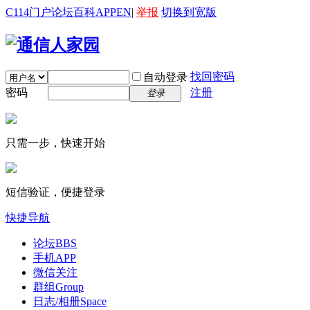
C114门户
论坛
百科
APP
EN
|
举报
切换到宽版
找回密码
自动登录
密码
注册
登录
只需一步，快速开始
短信验证，便捷登录
快捷导航
论坛
BBS
手机APP
微信关注
群组
Group
日志/相册
Space