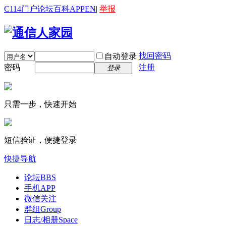
C114门户
论坛
百科
APP
EN
|
举报
找回密码
自动登录
密码
注册
登录
只需一步，快速开始
短信验证，便捷登录
快捷导航
论坛
BBS
手机APP
微信关注
群组
Group
日志/相册
Space