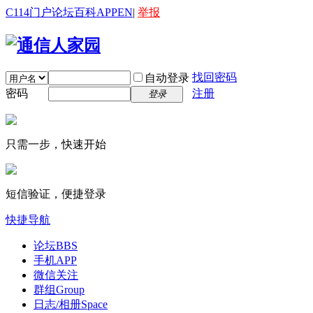
C114门户
论坛
百科
APP
EN
|
举报
找回密码
自动登录
密码
注册
登录
只需一步，快速开始
短信验证，便捷登录
快捷导航
论坛
BBS
手机APP
微信关注
群组
Group
日志/相册
Space