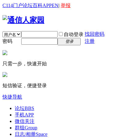
C114门户
论坛
百科
APP
EN
|
举报
找回密码
自动登录
密码
注册
登录
只需一步，快速开始
短信验证，便捷登录
快捷导航
论坛
BBS
手机APP
微信关注
群组
Group
日志/相册
Space