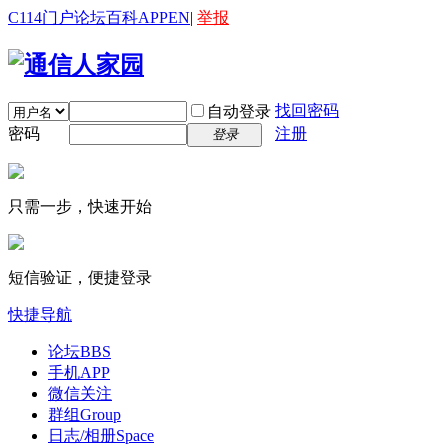
C114门户
论坛
百科
APP
EN
|
举报
找回密码
自动登录
密码
注册
登录
只需一步，快速开始
短信验证，便捷登录
快捷导航
论坛
BBS
手机APP
微信关注
群组
Group
日志/相册
Space