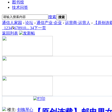
图书馆
技术问答
搜索
搜索
通信人家园
›
论坛
›
通信产业·企业
›
运营商·运营人
›
【原创连
1
2
3
4
5
6
7
8
9
10
... 34
下一页
返回列表
楼主:
剑魄琴心