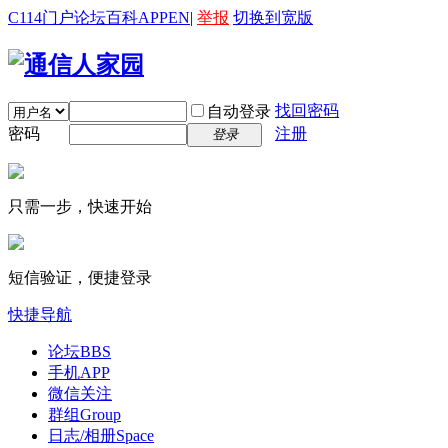
C114门户
论坛
百科
APP
EN
|
举报
切换到宽版
找回密码
自动登录
密码
注册
登录
只需一步，快速开始
短信验证，便捷登录
快捷导航
论坛
BBS
手机APP
微信关注
群组
Group
日志/相册
Space