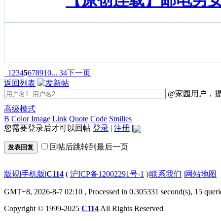
【原创连载】邮电男
1
2
3
4
5
6
7
8
9
10
... 34
下一页
返回列表
@家园用户，提
高级模式
B
Color
Image
Link
Quote
Code
Smilies
您需要登录后才可以回帖
登录
|
注册
|
回帖后跳转到最后一页
发表回复
版规
|
手机版
|
C114
(
沪ICP备12002291号-1
)
|
联系我们
|
网站地图
GMT+8, 2026-8-7 02:10
, Processed in 0.305331 second(s), 15 queri
Copyright © 1999-2025
C114
All Rights Reserved