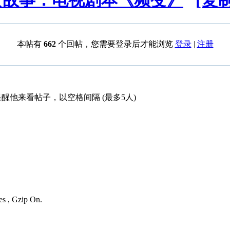
女故事：电视剧本《频变》
[复
本帖有
662
个回帖，您需要登录后才能浏览
登录
|
注册
醒他来看帖子，以空格间隔 (最多5人)
es , Gzip On.