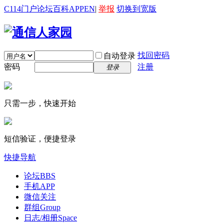
C114门户
论坛
百科
APP
EN
|
举报
切换到宽版
找回密码
自动登录
密码
注册
登录
只需一步，快速开始
短信验证，便捷登录
快捷导航
论坛
BBS
手机APP
微信关注
群组
Group
日志/相册
Space