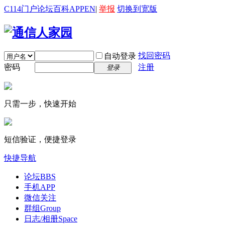
C114门户
论坛
百科
APP
EN
|
举报
切换到宽版
找回密码
自动登录
密码
注册
登录
只需一步，快速开始
短信验证，便捷登录
快捷导航
论坛
BBS
手机APP
微信关注
群组
Group
日志/相册
Space