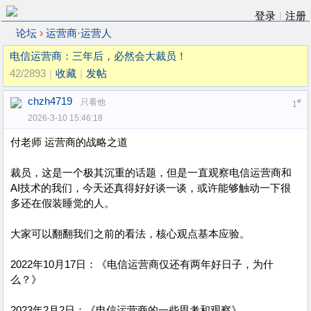
登录
|
注册
›
论坛
运营商·运营人
电信运营商：三年后，必然会大裁员！
42/2893
|
收藏
|
发帖
chzh4719
只看他
#
1
2026-3-10 15:46:18
付老师 运营商的战略之道
裁员，这是一个极其沉重的话题，但是一直观察电信运营商和
AI技术的我们，今天还真得好好谈一谈，或许能够触动一下很
多还在假装睡觉的人。
大家可以翻翻我们之前的看法，核心观点基本应验。
2022年10月17日：《电信运营商仅还有两年好日子，为什
么？》
2023年2月2日：《电信运营商的一些思考和观察》