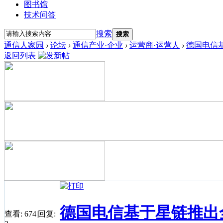
图书馆
技术问答
搜索
搜索
通信人家园
›
论坛
›
通信产业·企业
›
运营商·运营人
›
德国电信基
返回列表
德国电信基于星链推出全
查看:
674
|
回复: