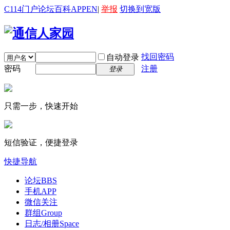
C114门户
论坛
百科
APP
EN
|
举报
切换到宽版
找回密码
自动登录
密码
注册
登录
只需一步，快速开始
短信验证，便捷登录
快捷导航
论坛
BBS
手机APP
微信关注
群组
Group
日志/相册
Space