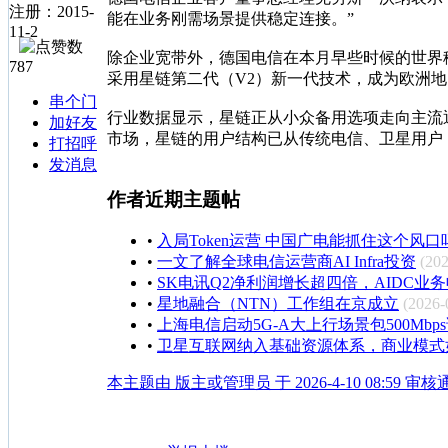
注册：2015-
能在业务刚需场景提供稳定连接。”
11-2
除企业宽带外，德国电信在本月早些时候的世界移动
787
采用星链第二代（V2）新一代技术，成为欧洲
串个门
行业数据显示，星链正从小众备用选项走向主流通信方案。2
加好友
市场，星链的用户结构已从传统电信、卫星用户
打招呼
发消息
作者近期主题帖
•
入局Token运营 中国广电能抓住这个风口
•
一文了解全球电信运营商AI Infra投资
(202
•
SK电讯Q2净利润增长超四倍，AIDC业
•
星地融合（NTN）工作组在京成立
(2026-
•
上海电信启动5G-A大上行场景包500Mbp
•
卫星互联网纳入基础资源体系，商业模式
本主题由 版主或管理员 于 2026-4-10 08:59 审核