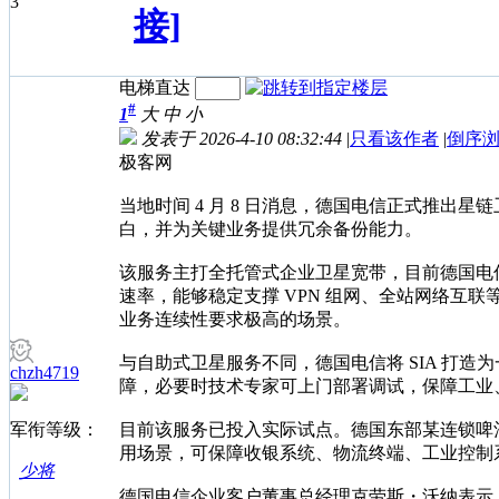
3
接]
电梯直达
#
1
大
中
小
发表于 2026-4-10 08:32:44
|
只看该作者
|
倒序
极客网
当地时间 4 月 8 日消息，德国电信正式推
白，并为关键业务提供冗余备份能力。
该服务主打全托管式企业卫星宽带，目前德国电信是德
速率，能够稳定支撑 VPN 组网、全站网络
业务连续性要求极高的场景。
与自助式卫星服务不同，德国电信将 SIA 打
chzh4719
障，必要时技术专家可上门部署调试，保障工业
军衔等级：
目前该服务已投入实际试点。德国东部某连锁啤酒
用场景，可保障收银系统、物流终端、工业控制
少将
德国电信企业客户董事总经理克劳斯・沃纳表示