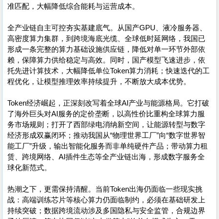
准匹配，大幅降低综合能耗与运营成本。
全产业链自主可控夯实基建底气。从国产GPU、液冷服务器、
高密度算力集群，到跨境海底光缆、全球低时延网络，我国已
形成一条完整的算力基础设施供应链，降低对单一环节外部依
赖，保障算力供给稳定与高效。同时，国产模型飞速进步，依
托先进计算技术，大幅降低单位Token算力消耗；快速迭代的工
程优化，让模型推理效率持续提升，不断放大成本优势。
Token经济崛起，正深刻改写着全球AI产业与能源格局。它打破
了海外巨头对AI服务的定价垄断，以高性价比重构全球算力服
务市场规则；打开了西部绿电消纳新空间，让能源转型与数字
经济形成双赢闭环；推动我国从“物理世界工厂”向“数字世界智
能工厂”升级，输出智能化服务而非单纯硬件产品；带动算力租
赁、跨境网络、AI插件生态等全产业链出海，形成数字服务全
球化新范式。
热潮之下，更需保持清醒。当前Token出海仍面临一些现实挑
战：高端训练芯片等核心算力仍面临制约，必须在基础研发上
持续突破；数据跨境流动涉及多国隐私与安全监管，合规边界