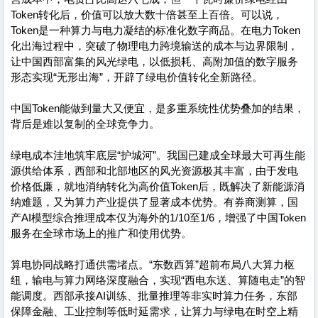
Token转化后，价值可以放大数十倍甚至上百倍。可以说，
Token是一种算力与电力凝结的标准化数字商品。在电力Token
化出海过程中，突破了物理电力跨境输送的成本与边界限制，
让中国西部富集的风光绿电，以低损耗、高附加值的数字服务
形态实现“无形出海”，开辟了绿电价值转化全新路径。
中国Token能做到量大又便宜，是多重系统性优势叠加的结果，
背后是难以复制的全球竞争力。
绿电成本洼地筑牢底层“护城河”。我国已建成全球最大可再生能
源供给体系，西部和北部地区的风光资源极其丰富，由于发电
价格低廉，就地消纳转化为高价值Token后，既解决了新能源消
纳难题，又为算力产业提供了显著成本优势。有券商测算，国
产AI模型综合推理成本仅为海外的1/10至1/6，增强了中国Token
服务在全球市场上的推广和使用优势。
算电协同战略打通供需堵点。“东数西算”超前布局八大算力枢
纽，输电与算力网络深度融合，实现“西电东送、算随电走”的智
能调度。西部承接AI训练、批量推理等非实时算力任务，东部
保障金融、工业控制等低时延需求，让算力与绿电在时空上精