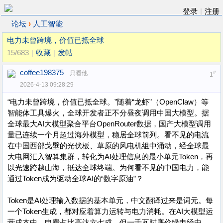
登录
|
注册
›
论坛
人工智能
电力未曾跨境，价值已抵全球
15/683
|
收藏
|
发帖
coffee198375
只看他
#
1
2026-4-13 09:28:29
“电力未曾跨境，价值已抵全球。”随着“龙虾”（OpenClaw）等
智能体工具爆火，全球开发者正不分昼夜调用中国大模型。据
全球最大AI大模型聚合平台OpenRouter数据，国产大模型调用
量已连续一个月超过海外模型，稳居全球前列。看不见的电流
在中国西部戈壁的光伏板、草原的风电机组中涌动，经全球最
大电网汇入智算集群，转化为AI处理信息的最小单元Token，再
以光速跨越山海，抵达全球终端。为何看不见的中国电力，能
通过Token成为驱动全球AI的“数字原油”？
Token是AI处理输入数据的基本单元，中文翻译过来是词元。每
一个Token生成，都对应着算力运转与电力消耗。在AI大模型运
营成本中，电费占比高达六七成，但一千瓦时廉价绿电经由