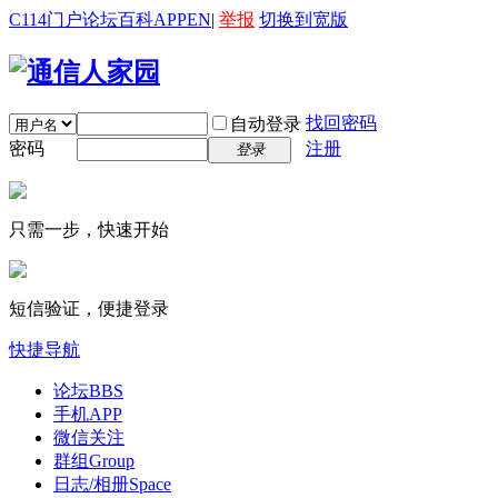
C114门户
论坛
百科
APP
EN
|
举报
切换到宽版
找回密码
自动登录
密码
注册
登录
只需一步，快速开始
短信验证，便捷登录
快捷导航
论坛
BBS
手机APP
微信关注
群组
Group
日志/相册
Space