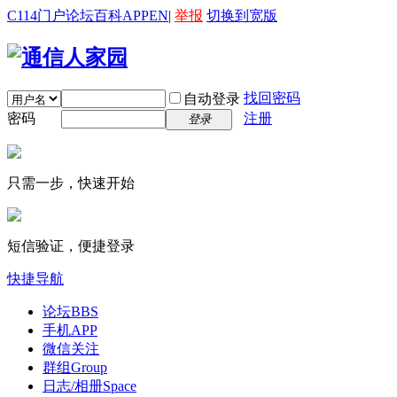
C114门户
论坛
百科
APP
EN
|
举报
切换到宽版
找回密码
自动登录
密码
注册
登录
只需一步，快速开始
短信验证，便捷登录
快捷导航
论坛
BBS
手机APP
微信关注
群组
Group
日志/相册
Space