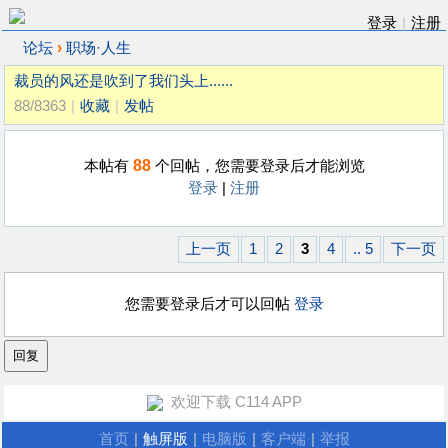
登录
|
注册
›
论坛
职场·人生
裁员的风还是吹到了我们头上......
88/8363
|
收藏
|
发帖
88
本帖有
个回帖，您需要登录后才能浏览
登录
|
注册
上一页
1
2
3
4
.. 5
下一页
您需要登录后才可以回帖
登录
欢迎下载 C114 APP
首页
|
触屏版
|
电脑版
|
客户端
|
举报