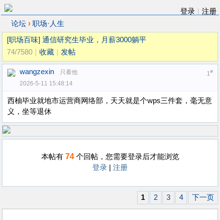
登录
|
注册
›
论坛
职场·人生
[职场百味]
通信研究生毕业，月薪3000躺平
74/7580
|
收藏
|
发帖
wangzexin
只看他
#
1
2026-5-11 15:48:14
西柚毕业就地市运营商网络部，天天就是个wps三件套，毫无意
义，坐等退休
74
本帖有
个回帖，您需要登录后才能浏览
登录
|
注册
1
2
3
4
下一页