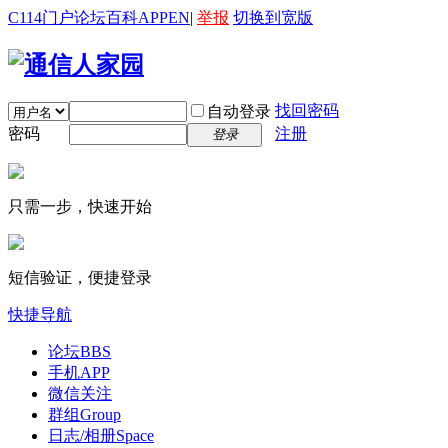
C114门户
论坛
百科
APP
EN
|
举报
切换到宽版
找回密码
自动登录
密码
注册
登录
只需一步，快速开始
短信验证，便捷登录
快捷导航
论坛
BBS
手机APP
微信关注
群组
Group
日志/相册
Space