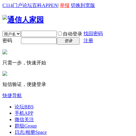
C114门户
论坛
百科
APP
EN
|
举报
切换到宽版
找回密码
自动登录
密码
注册
登录
只需一步，快速开始
短信验证，便捷登录
快捷导航
论坛
BBS
手机APP
微信关注
群组
Group
日志/相册
Space