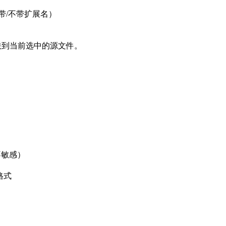
带/不带扩展名）
联到当前选中的源文件。
不敏感）
有格式