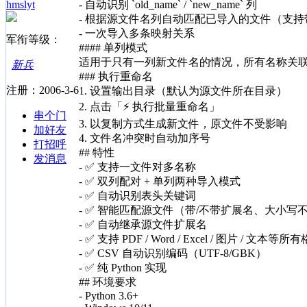
hmslyt
- 自动识别 `old_name` / `new_name` 列
- 根据源文件名列自动匹配已导入的文件（支持
- 一次导入多条映射关系
军衔等级：
#### 单列模式
适用于只有一列新文件名的情况，所有名称关
新兵
### 执行重命名
注册：2006-3-6
1. 设置输出目录（默认为源文件所在目录）
2. 点击「⚡ 执行批量重命名」
串个门
3. 以复制方式生成新文件，原文件不受影响
加好友
4. 文件名冲突时自动加序号
打招呼
## 特性
发消息
- ✅ 支持一文件对多名称
- ✅ 双列配对 + 单列两种导入模式
- ✅ 自动识别表头关键词
- ✅ 智能匹配源文件（带/不带扩展名、大小写
- ✅ 自动继承源文件扩展名
- ✅ 支持 PDF / Word / Excel / 图片 / 文本等所
- ✅ CSV 自动识别编码（UTF-8/GBK）
- ✅ 纯 Python 实现
## 环境要求
- Python 3.6+