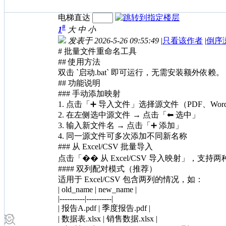
电梯直达
#
1
大
中
小
发表于 2026-5-26 09:55:49
|
只看该作者
|
倒序
# 批量文件重命名工具
## 使用方法
双击
`启动.bat` 即可运行，无需安装额外依赖。
## 功能说明
### 手动添加映射
1. 点击「➕ 导入文件」选择源文件（PDF、Wor
2. 在左侧选中源文件 → 点击「⬅ 选中」
3. 输入新文件名 → 点击「➕ 添加」
4. 同一源文件可多次添加不同新名称
### 从 Excel/CSV 批量导入
点击「��
从
Excel/CSV 导入映射」，支持
#### 双列配对模式（推荐）
适用于
Excel/CSV 包含两列的情况，如：
| old_name | new_name |
|----------|----------|
| 报告A.pdf | 季度报告.pdf |
| 数据表.xlsx | 销售数据.xlsx |