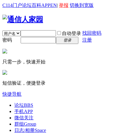
C114门户
论坛
百科
APP
EN
|
举报
切换到宽版
找回密码
自动登录
密码
注册
登录
只需一步，快速开始
短信验证，便捷登录
快捷导航
论坛
BBS
手机APP
微信关注
群组
Group
日志/相册
Space