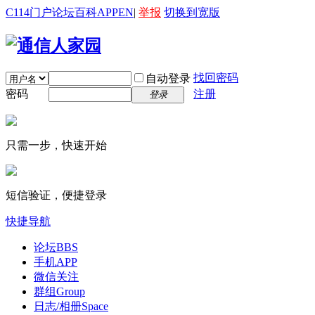
C114门户
论坛
百科
APP
EN
|
举报
切换到宽版
找回密码
自动登录
密码
注册
登录
只需一步，快速开始
短信验证，便捷登录
快捷导航
论坛
BBS
手机APP
微信关注
群组
Group
日志/相册
Space