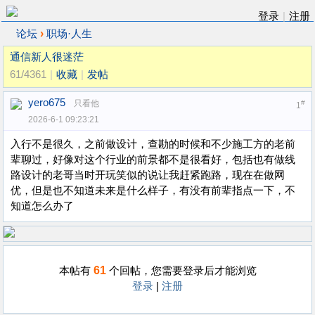
登录
|
注册
›
论坛
职场·人生
通信新人很迷茫
61/4361
|
收藏
|
发帖
yero675
只看他
#
1
2026-6-1 09:23:21
入行不是很久，之前做设计，查勘的时候和不少施工方的老前
辈聊过，好像对这个行业的前景都不是很看好，包括也有做线
路设计的老哥当时开玩笑似的说让我赶紧跑路，现在在做网
优，但是也不知道未来是什么样子，有没有前辈指点一下，不
知道怎么办了
61
本帖有
个回帖，您需要登录后才能浏览
登录
|
注册