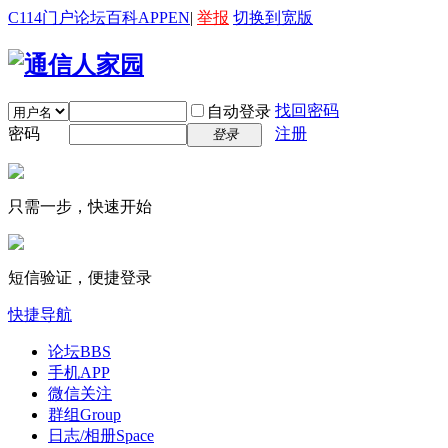
C114门户
论坛
百科
APP
EN
|
举报
切换到宽版
找回密码
自动登录
密码
注册
登录
只需一步，快速开始
短信验证，便捷登录
快捷导航
论坛
BBS
手机APP
微信关注
群组
Group
日志/相册
Space