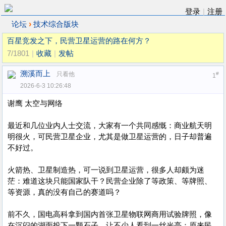
登录
|
注册
›
论坛
技术综合版块
百星竞发之下，民营卫星运营的路在何方？
7/1801
|
收藏
|
发帖
溯溪而上
只看他
#
1
2026-6-3 10:26:48
谢鹰 太空与网络
最近和几位业内人士交流，大家有一个共同感慨：商业航天明
明很火，可民营卫星企业，尤其是做卫星运营的，日子却普遍
不好过。
火箭热、卫星制造热，可一说到卫星运营，很多人却颇为迷
茫：难道这块只能国家队干？民营企业除了等政策、等牌照、
等资源，真的没有自己的赛道吗？
前不久，国电高科拿到国内首张卫星物联网商用试验牌照，像
在沉闷的湖面投下一颗石子，让不少人看到一丝光亮：原来民