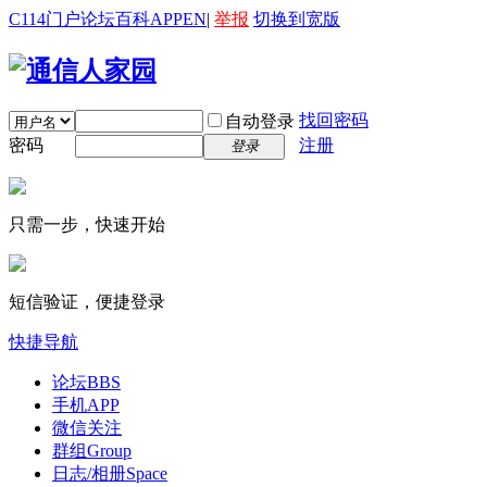
C114门户
论坛
百科
APP
EN
|
举报
切换到宽版
找回密码
自动登录
密码
注册
登录
只需一步，快速开始
短信验证，便捷登录
快捷导航
论坛
BBS
手机APP
微信关注
群组
Group
日志/相册
Space