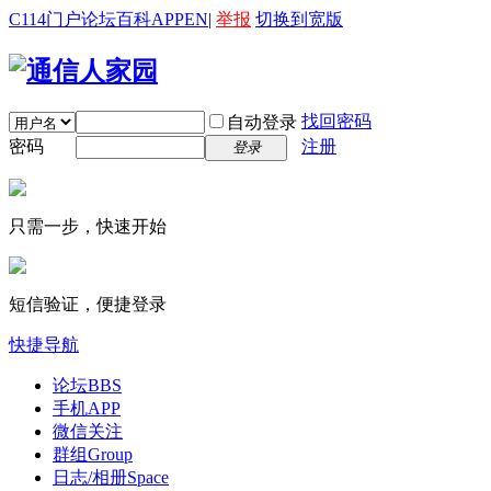
C114门户
论坛
百科
APP
EN
|
举报
切换到宽版
找回密码
自动登录
密码
注册
登录
只需一步，快速开始
短信验证，便捷登录
快捷导航
论坛
BBS
手机APP
微信关注
群组
Group
日志/相册
Space