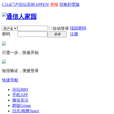
C114门户
论坛
百科
APP
EN
|
举报
切换到宽版
找回密码
自动登录
密码
注册
登录
只需一步，快速开始
短信验证，便捷登录
快捷导航
论坛
BBS
手机APP
微信关注
群组
Group
日志/相册
Space