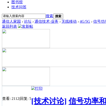
图书馆
技术问答
搜索
搜索
通信人家园
›
论坛
›
通信技术·业务
›
无线移动
›
4G/5G
›
信号功
返回列表
查看:
2112
|
回复:
5
[技术讨论]
信号功率