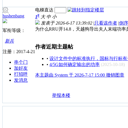
电梯直达
#
hushenbang
1
大
中
小
发表于 2026-6-17 13:39:02
|
只看该作者
|
倒
为什么RRU开14.8，天越狗导出夫人末端功率是
军衔等级：
新兵
作者近期主题帖
注册：2017-4-21
•
设计文件中的标准执行，国标与行标有
串个门
•
4/5G如何确定输出的功率
(2025-10-18)
加好友
打招呼
本主题由 System 于 2026-7-17 15:00 撤销图章
发消息
举报本楼