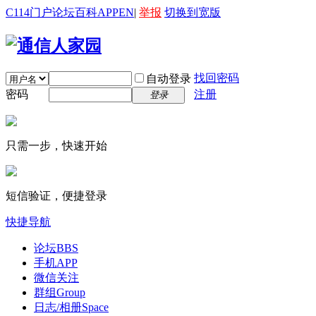
C114门户
论坛
百科
APP
EN
|
举报
切换到宽版
找回密码
自动登录
密码
注册
登录
只需一步，快速开始
短信验证，便捷登录
快捷导航
论坛
BBS
手机APP
微信关注
群组
Group
日志/相册
Space