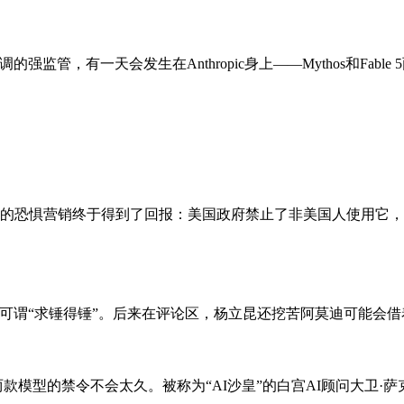
强监管，有一天会发生在Anthropic身上——Mythos和Fab
I领域）荒谬的恐惧营销终于得到了回报：美国政府禁止了非美国人使
，可谓“求锤得锤”。后来在评论区，杨立昆还挖苦阿莫迪可能会
le两款模型的禁令不会太久。被称为“AI沙皇”的白宫AI顾问大卫·萨