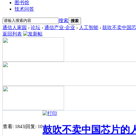
图书馆
技术问答
搜索
搜索
通信人家园
›
论坛
›
通信产业·企业
›
人工智能
›
鼓吹不卖中国
返回列表
查看:
1843
|
回复:
10
鼓吹不卖中国芯片的