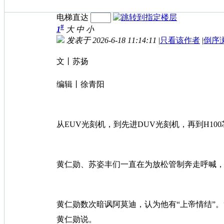
电梯直达
#
1
大
中
小
发表于 2026-6-18 11:14:11
|
只看该作者
|
倒序
文丨苏扬
编辑丨徐青阳
从EUV光刻机，到先进DUV光刻机，再到H1
黄仁勋、苏姿丰们一直在为放松管制奔走呼喊，认为
黄仁勋数次暗讽阿莫迪，认为他有“上帝情结”。“
黄仁勋说。