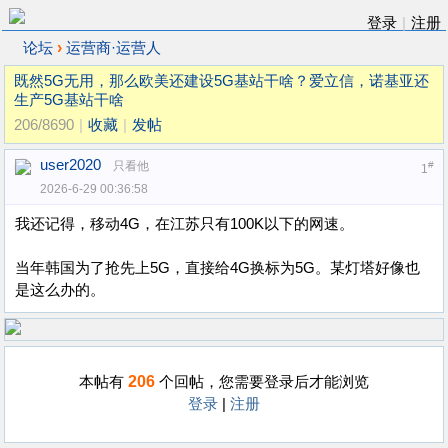
登录
|
注册
›
论坛
运营商·运营人
既然5G无用，那么欧美还建设5G基站干啥？爱立信，诺基亚还
生产5G基站干啥
206/8690
|
收藏
|
发帖
user2020
只看他
#
1
2026-6-29 00:36:58
我还记得，移动4G，在江苏只有100K以下的网速。
当年韩国为了抢先上5G，直接给4G换标为5G。某灯塔好像也
是这么办的。
206
本帖有
个回帖，您需要登录后才能浏览
登录
|
注册