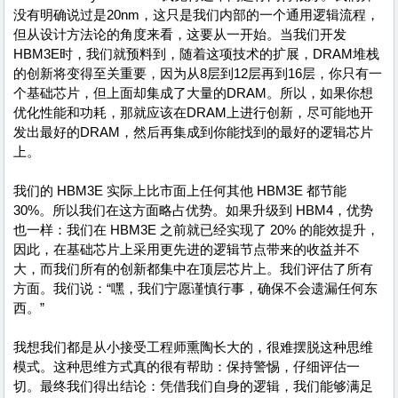
没有明确说过是20nm，这只是我们内部的一个通用逻辑流程，
但从设计方法论的角度来看，这要从一开始。当我们开发
HBM3E时，我们就预料到，随着这项技术的扩展，DRAM堆栈
的创新将变得至关重要，因为从8层到12层再到16层，你只有一
个基础芯片，但上面却集成了大量的DRAM。所以，如果你想
优化性能和功耗，那就应该在DRAM上进行创新，尽可能地开
发出最好的DRAM，然后再集成到你能找到的最好的逻辑芯片
上。
我们的 HBM3E 实际上比市面上任何其他 HBM3E 都节能
30%。所以我们在这方面略占优势。如果升级到 HBM4，优势
也一样：我们在 HBM3E 之前就已经实现了 20% 的能效提升，
因此，在基础芯片上采用更先进的逻辑节点带来的收益并不
大，而我们所有的创新都集中在顶层芯片上。我们评估了所有
方面。我们说：“嘿，我们宁愿谨慎行事，确保不会遗漏任何东
西。”
我想我们都是从小接受工程师熏陶长大的，很难摆脱这种思维
模式。这种思维方式真的很有帮助：保持警惕，仔细评估一
切。最终我们得出结论：凭借我们自身的逻辑，我们能够满足