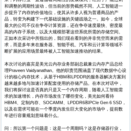
和调整的周期性波动，但当前的形势截然不同。人工智能进一
步提升了内存的价值地位，使其从许多人视为普通商品的产
品，转变为构建下一代基础设施的关键战场之一。如今，全球
最大的公司不仅在争夺计算资源，还在争夺速度最快、密度最
高的内存子系统，以及大规模部署这些系统所需的存储空间。
正如本次采访中所指出的，我们现在看到的并非凭空而来的需
求，而是多年来在服务器、智能手机、汽车和云计算等领域不
断扩展的应用场景最终被人工智能加速推动的结果。
本次讨论的嘉宾是美光云内存业务部副总裁兼云内存产品总经
理Praveen Vaidyanathan。他的职责范围涵盖了现代数据中心设
计的核心内存技术，从基于HBM和LPDDR的服务器解决方案到
越来越多地与加速计算配套使用的存储产品。在本次对话中，
我们将探讨这是否真的只是又一个内存周期，随着人工智能需
求的加速增长，内存市场发生了哪些变化，美光如何看待
HBM4、定制内存、SOCAMM、LPDDR6和PCIe Gen 6 SSD，
以及在需求可能在一个季度内发生巨大变化的市场中，提前数
年进行容量规划意味着什么。
问：所以第一个问题是：这是一个周期吗？这是存储器行业，