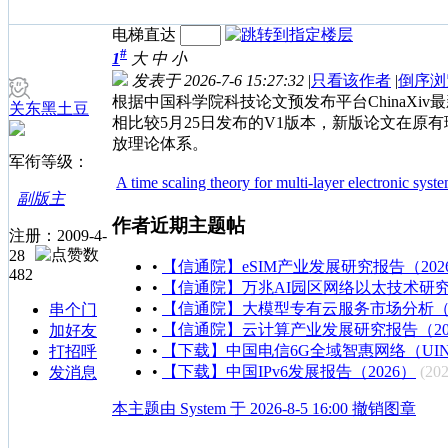
电梯直达
#
1
大
中
小
发表于 2026-7-6 15:27:32
|
只看该作者
|
倒序浏
根据中国科学院科技论文预发布平台ChinaX
关东黑土豆
相比较5月25日发布的V1版本，新版论文在
放理论体系。
军衔等级：
A time scaling theory for multi-layer electronic syst
副版主
作者近期主题帖
注册：2009-4-
28
•
【信通院】eSIM产业发展研究报告（202
482
•
【信通院】万兆AI园区网络以太技术研
•
【信通院】大模型专有云服务市场分析（20
串个门
•
【信通院】云计算产业发展研究报告（20
加好友
•
【下载】中国电信6G全域智惠网络（UI
打招呼
•
【下载】中国IPv6发展报告（2026）
(202
发消息
本主题由 System 于 2026-8-5 16:00 撤销图章