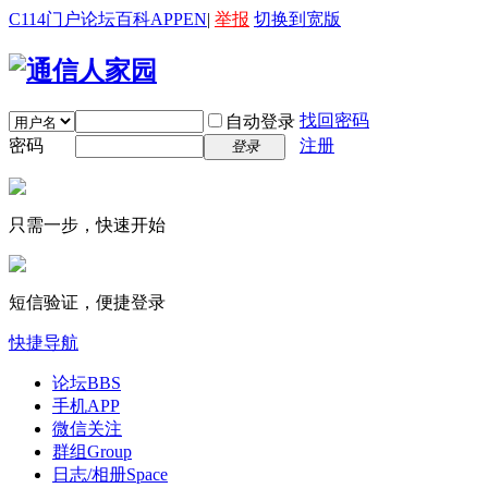
C114门户
论坛
百科
APP
EN
|
举报
切换到宽版
找回密码
自动登录
密码
注册
登录
只需一步，快速开始
短信验证，便捷登录
快捷导航
论坛
BBS
手机APP
微信关注
群组
Group
日志/相册
Space