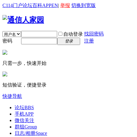
C114门户
论坛
百科
APP
EN
|
举报
切换到宽版
找回密码
自动登录
密码
注册
登录
只需一步，快速开始
短信验证，便捷登录
快捷导航
论坛
BBS
手机APP
微信关注
群组
Group
日志/相册
Space