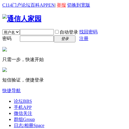
C114门户
论坛
百科
APP
EN
|
举报
切换到宽版
找回密码
自动登录
密码
注册
登录
只需一步，快速开始
短信验证，便捷登录
快捷导航
论坛
BBS
手机APP
微信关注
群组
Group
日志/相册
Space