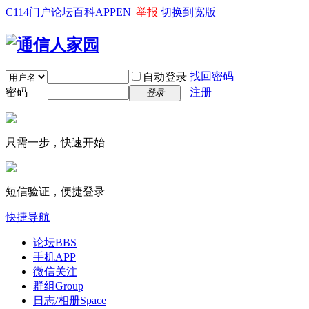
C114门户
论坛
百科
APP
EN
|
举报
切换到宽版
找回密码
自动登录
密码
注册
登录
只需一步，快速开始
短信验证，便捷登录
快捷导航
论坛
BBS
手机APP
微信关注
群组
Group
日志/相册
Space