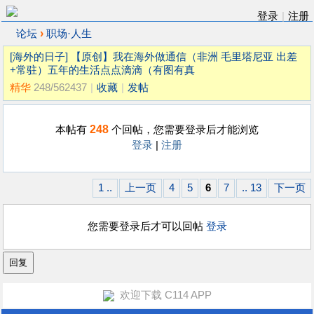
登录
|
注册
›
论坛
职场·人生
[海外的日子]
【原创】我在海外做通信（非洲 毛里塔尼亚 出差
+常驻）五年的生活点点滴滴（有图有真
精华
248/562437
|
收藏
|
发帖
248
本帖有
个回帖，您需要登录后才能浏览
登录
|
注册
1 ..
上一页
4
5
6
7
.. 13
下一页
您需要登录后才可以回帖
登录
欢迎下载 C114 APP