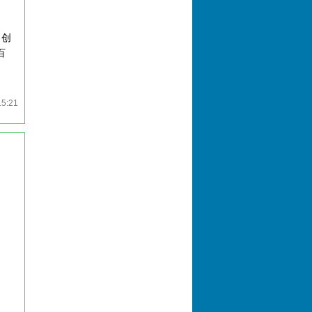
，创
百
。
15:21