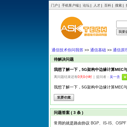
门户
|
手机客户端
|
论坛
|
人才
|
百科
|
搜索
|
通信技术你问我答
>>
通信基础
>>
通信原
待解决问题
我想了解一下，5G架构中边缘计算MEC
离问题结束还有
0天0小时
| 提问者：
吴一含
我想了解一下，5G架构中边缘计算MEC
问题答案 ( 3 条 )
BGP、
IS-IS、
OSPF
常用的就是路由协议