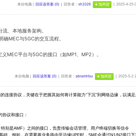
来自电脑 |
回应该答案 (0)
| 回答者：
xh1028
| 2025-4-25 
PF分流、本地服务架构。
）：明确MEC与5GC的交互流程。
）：定义MEC平台与5GC的接口（如MP1、MP2）。
来自电脑 |
回应该答案 (0)
| 回答者：
abramHsu
| 2025-5-2 
网的连接协议，关键在于把握其如何将计算能力“下沉”到网络边缘，以满足
的协议和接口：
面（特别是AMF）之间的接口，负责传输会话管理、用户终端切换等信令
础，例如，在需要将业务路由至边缘UPF时，SMF会通过N1/N2接口下