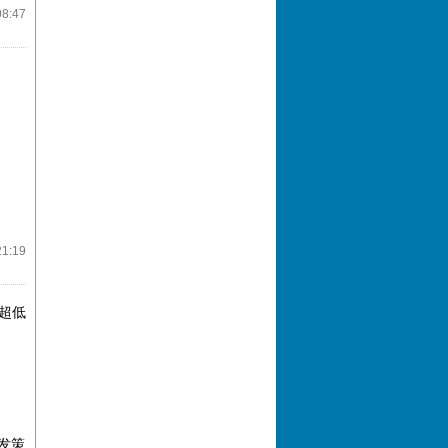
08:47
21:19
超低
发策