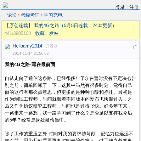
登录
|
注册
›
›
论坛
考级考证
学习充电
【原创连载】 我的4G之路（9月5日连载：240#更新）
441/3805109
|
收藏
|
发帖
Helloamy2014
只看他
#
1
2014-11-14 21:50:02
我的4G之路-写在最前面
自从走向了通信这条路，已经很多年了:) 在暂时没有下定决心告
别之前，简单回顾了一下，这其中虽然有很多时刻，觉得自己
做的这行有那么点意思，但更多的是种种心酸和挣扎。最初是
作为测试工程师，时间就顺着不同版本的发布飞快溜过去，之
后又作为协议研究工程师，时间也是过得飞快。好多年下来，
一路走来一路想，我一路学习到了什么？是否足以支撑我今后
的5年？经常是身处疑惑当中。
除了工作的重压之外,时间对我的要求越苛刻，记忆力也远远不
如以前。因为我们需要更多时间来陪伴家人，做工作之外的事