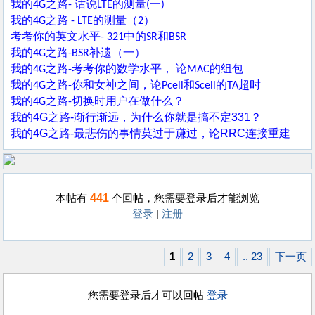
我的
之路
话说
的测量
一
4G
-
LTE
(
)
我的
之路
的测量（
）
4G
- LTE
2
考考你的英文水平
中的
和
- 321
SR
BSR
我的
之路
补遗（一）
4G
-BSR
我的
之路
考考你的数学水平，
论
的组包
4G
-
MAC
我的
之路
你和女神之间，论
和
的
超时
4G
-
Pcell
Scell
TA
我的
之路
切换时用户在做什么？
4G
-
我的4G之路-渐行渐远，为什么你就是搞不定331？
我的4G之路-最悲伤的事情莫过于赚过，论RRC连接重建
441
本帖有
个回帖，您需要登录后才能浏览
登录
|
注册
1
2
3
4
.. 23
下一页
您需要登录后才可以回帖
登录