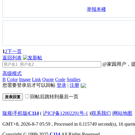
举报本楼
1
2
下一页
返回列表
@家园用户，提
高级模式
B
Color
Image
Link
Quote
Code
Smilies
您需要登录后才可以回帖
登录
|
注册
|
回帖后跳转到最后一页
发表回复
版规
|
手机版
|
C114
(
沪ICP备12002291号-1
)
|
联系我们
|
网站地图
GMT+8, 2026-8-7 05:59
, Processed in 0.115749 second(s), 16 queri
Copyright © 1999-2025
C114
All Rights Reserved