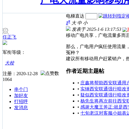
广电大流量影响移动
电梯直达
#
1
大
中
小
发表于 2025-1-6 13:17:53
移动广电共享，广电流量多而
任正飞
那么，广电用户疯狂使用流量
军衔等级：
冤种？
建议所有移动用户赶紧销户，
大校
作者近期主题帖
注册：2020-12-28
1064
•
庄鑫将帮助西安联通用
•
实锤西安联通强行暗改
串个门
•
疑似西安联通强行暗改
加好友
•
杨先生将再次前往西安
打招呼
•
感谢大魔王斧正:就是西
发消息
•
七旬老汉对客服小姐表