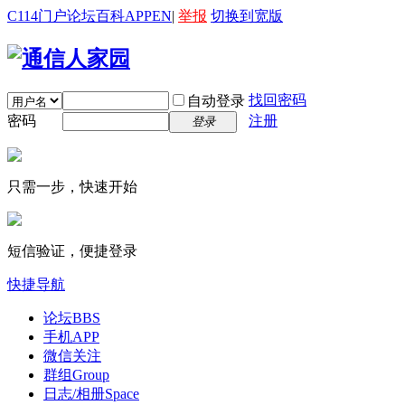
C114门户
论坛
百科
APP
EN
|
举报
切换到宽版
找回密码
自动登录
密码
注册
登录
只需一步，快速开始
短信验证，便捷登录
快捷导航
论坛
BBS
手机APP
微信关注
群组
Group
日志/相册
Space