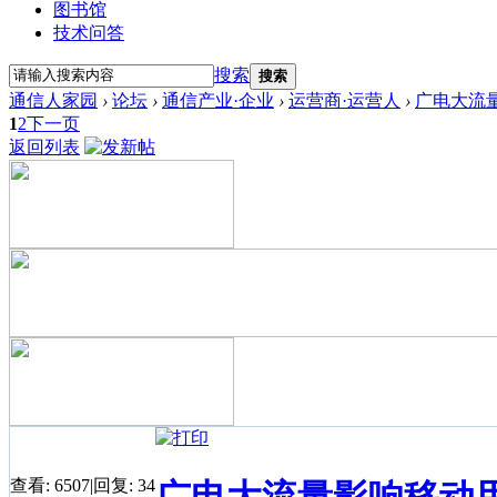
图书馆
技术问答
搜索
搜索
通信人家园
›
论坛
›
通信产业·企业
›
运营商·运营人
›
广电大流
1
2
下一页
返回列表
查看:
6507
|
回复:
34