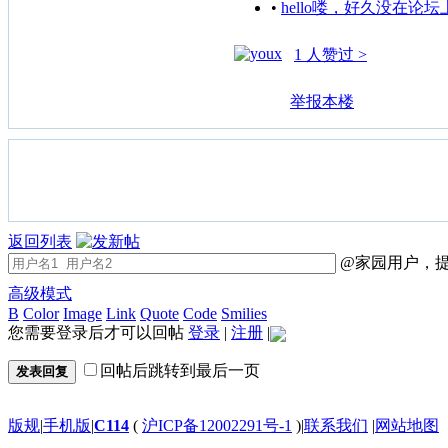
•
hello喽，好久没在论
1 人赞过 >
举报本楼
返回列表
@家园用户，提
高级模式
B
Color
Image
Link
Quote
Code
Smilies
您需要登录后才可以回帖
登录
|
注册
|
回帖后跳转到最后一页
发表回复
版规
|
手机版
|
C114
(
沪ICP备12002291号-1
)
|
联系我们
|
网站地图