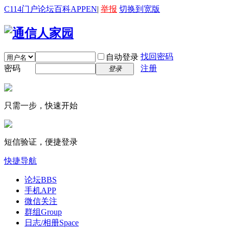
C114门户
论坛
百科
APP
EN
|
举报
切换到宽版
找回密码
自动登录
密码
注册
登录
只需一步，快速开始
短信验证，便捷登录
快捷导航
论坛
BBS
手机APP
微信关注
群组
Group
日志/相册
Space