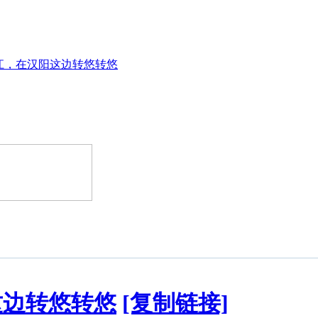
江，在汉阳这边转悠转悠
这边转悠转悠
[复制链接]