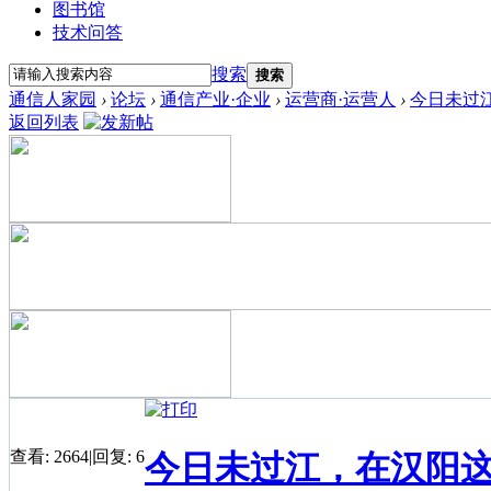
图书馆
技术问答
搜索
搜索
通信人家园
›
论坛
›
通信产业·企业
›
运营商·运营人
›
今日未过
返回列表
查看:
2664
|
回复:
6
今日未过江，在汉阳