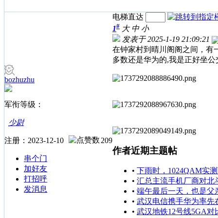
电梯直达
#
1
大
中
小
发表于 2025-1-19 21:09:21
在钟家村到晴川阁阁之间，有一
多数还是华为的,我是正好坐公交
bozhuzhu
军衔等级：
少尉
注册：2023-12-10
209
作者近期主题帖
串个门
加好友
•
下雨时，1024QAM实
打招呼
•
汇总主流手机厂商对北
发消息
•
端午最后一天，也是父
•
武汉电信携手华为率先在
•
武汉地铁12号线5GA对