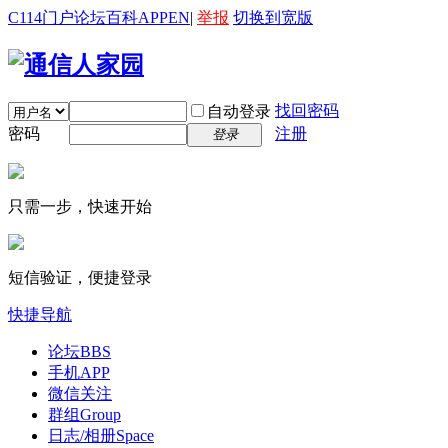
C114门户
论坛
百科
APP
EN
|
举报
切换到宽版
找回密码
自动登录
密码
注册
登录
只需一步，快速开始
短信验证，便捷登录
快捷导航
论坛
BBS
手机APP
微信关注
群组
Group
日志/相册
Space